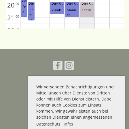
20:
20
00
tufe
20:
20:15 -
20:15 -
20:15 -
00 -
Fr
15 -
21:15
21:30
21:30
21:
Fr
Zumb
Männ
Teens
a
21:
30
a
a
er
21
45
00
u
u
e
e
n
22
00
n
2
1
A
23
00
Wir versenden Benachrichtigungen und
Mitteilungen über Dienste von Dritten
Impressum
oder mit Hilfe von Dienstleistern. Dabei
Datenschutz
können auch Cookies zum Einsatz
kommen. Wir gewährleisten auch bei
solchen Diensten einen angemessenen
Mein Vereins-Kalender
Datenschutz.
Infos