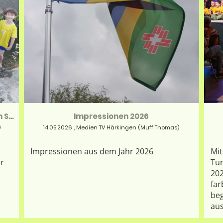
Sommerspezial - die Jugi Mittelstufe im Sommermodus
Impressionen 2026
)
14.05.2026
, Medien TV Härkingen (Muff Thomas)
Impressionen aus dem Jahr 2026
Mit
ir
Tur
202
far
beg
aus