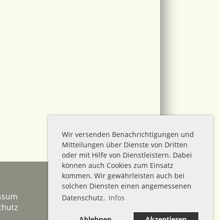
Wir versenden Benachrichtigungen und
Mitteilungen über Dienste von Dritten
oder mit Hilfe von Dienstleistern. Dabei
können auch Cookies zum Einsatz
kommen. Wir gewährleisten auch bei
solchen Diensten einen angemessenen
ssum
Mein Vereins-Kalender
Datenschutz.
Infos
chutz
Clubdesk-Admin
STV Admin
Ablehnen
Akzeptieren