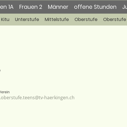
en 1A
Frauen 2
Männer
offene Stunden
J
Kitu
Unterstufe
Mittelstufe
Oberstufe
Oberstufe
r
Verein
.oberstufe.teens@tv-haerkingen.ch